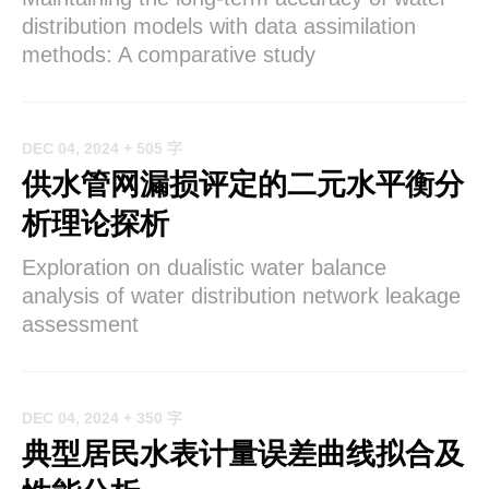
distribution models with data assimilation
methods: A comparative study
DEC 04, 2024
+ 505 字
供水管网漏损评定的二元水平衡分
析理论探析
Exploration on dualistic water balance
analysis of water distribution network leakage
assessment
DEC 04, 2024
+ 350 字
典型居民水表计量误差曲线拟合及