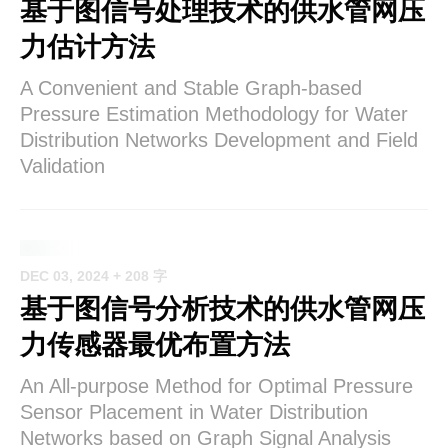
基于图信号处理技术的供水管网压
力估计方法
A Convenient and Stable Graph-based
Pressure Estimation Methodology for Water
Distribution Networks Development and Field
Validation
DEC 03, 2024
+ 208 字
基于图信号分析技术的供水管网压
力传感器最优布置方法
An All-purpose Method for Optimal Pressure
Sensor Placement in Water Distribution
Networks based on Graph Signal Analysis