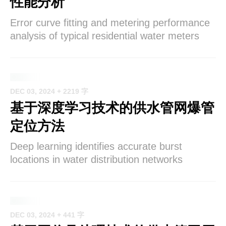
性能分析
Error curve fitting and metering performance
analysis of typical residential water meters
DEC 03, 2024
+ 2219 字
基于深度学习技术的供水管网爆管
定位方法
Deep learning identifies accurate burst
locations in water distribution networks
DEC 03, 2024
+ 441 字